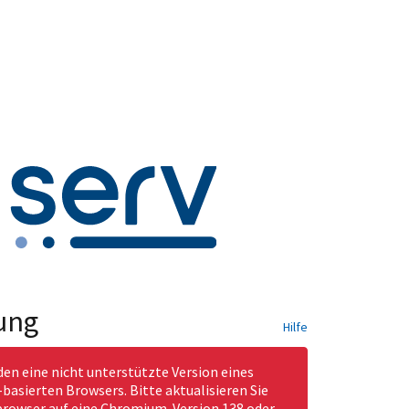
ung
Hilfe
den eine nicht unterstützte Version eines
asierten Browsers. Bitte aktualisieren Sie
rowser auf eine Chromium-Version 138 oder